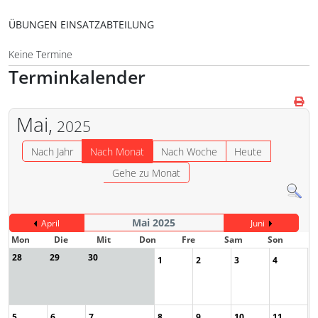
ÜBUNGEN EINSATZABTEILUNG
Keine Termine
Terminkalender
Mai,
2025
Nach Jahr
Nach Monat
Nach Woche
Heute
Gehe zu Monat
Mai 2025
April
Juni
Mon
Die
Mit
Don
Fre
Sam
Son
28
29
30
1
2
3
4
5
6
7
8
9
10
11