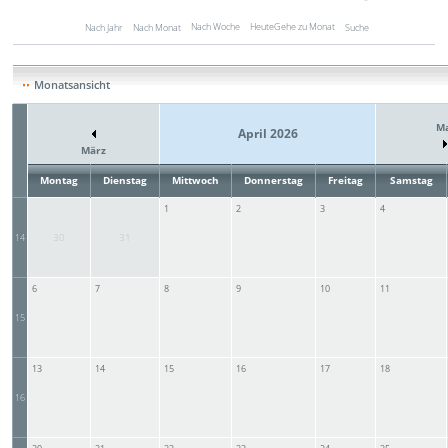
Nach Woche
Heute
Gehe zu Monat
Nach Jahr
Nach Monat
Suche
Monatsansicht
Ma
April 2026
März
Montag
Dienstag
Mittwoch
Donnerstag
Freitag
Samstag
1
2
3
4
30
31
14
6
7
8
9
10
11
15
13
14
15
16
17
18
16