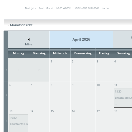
Nach Woche
Heute
Gehe zu Monat
Nach Jahr
Nach Monat
Suche
Monatsansicht
April 2026
März
Montag
Dienstag
Mittwoch
Donnerstag
Freitag
Samstag
1
2
3
4
30
31
14
6
7
8
9
10
11
18:30
15
Einsatzabteilu
...
13
14
15
16
17
18
19:30
16
Einsatzabteilun
...