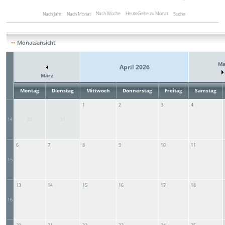
Nach Woche
Heute
Gehe zu Monat
Nach Jahr
Nach Monat
Suche
Monatsansicht
Ma
April 2026
März
Montag
Dienstag
Mittwoch
Donnerstag
Freitag
Samstag
1
2
3
4
30
31
14
6
7
8
9
10
11
15
13
14
15
16
17
18
16