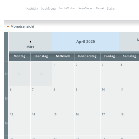
Nach Woche
Heute
Gehe zu Monat
Nach Jahr
Nach Monat
Suche
Monatsansicht
M
April 2026
März
Montag
Dienstag
Mittwoch
Donnerstag
Freitag
Samstag
1
2
3
4
30
31
14
6
7
8
9
10
11
15
13
14
15
16
17
18
16